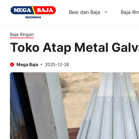
Skip
to
Besi dan Baja
Baja Ri
content
Baja Ringan
Toko Atap Metal Galv
Mega Baja
2025-12-28