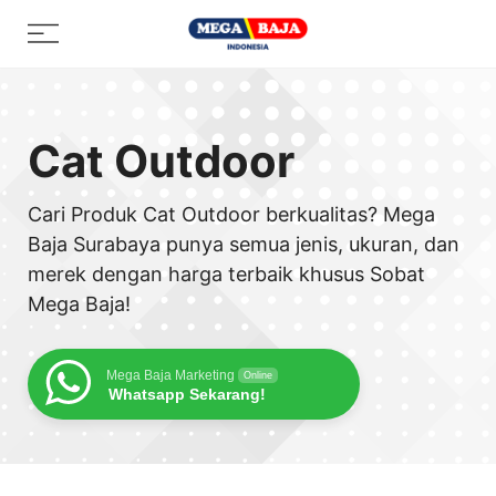
Skip
Menu
to
content
Cat Outdoor
Cari Produk Cat Outdoor berkualitas? Mega
Baja Surabaya punya semua jenis, ukuran, dan
merek dengan harga terbaik khusus Sobat
Mega Baja!
Mega Baja Marketing
Online
Whatsapp Sekarang!