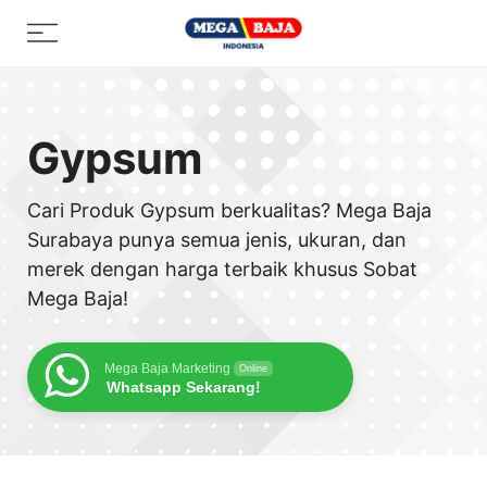
Skip
Menu
to
content
Gypsum
Cari Produk Gypsum berkualitas? Mega Baja
Surabaya punya semua jenis, ukuran, dan
merek dengan harga terbaik khusus Sobat
Mega Baja!
Mega Baja Marketing
Online
Whatsapp Sekarang!