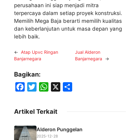
perusahaan ini siap menjadi mitra
terpercaya dalam setiap proyek konstruksi.
Memilih Mega Baja berarti memilih kualitas
dan keberlanjutan untuk masa depan yang
lebih baik.
←
Atap Upvc Ringan
Jual Alderon
Banjarnegara
Banjarnegara
→
Bagikan:
F
T
W
X
S
a
w
h
h
c
i
a
a
Artikel Terkait
e
t
t
r
b
t
s
e
Alderon Punggelan
o
e
A
2025-12-28