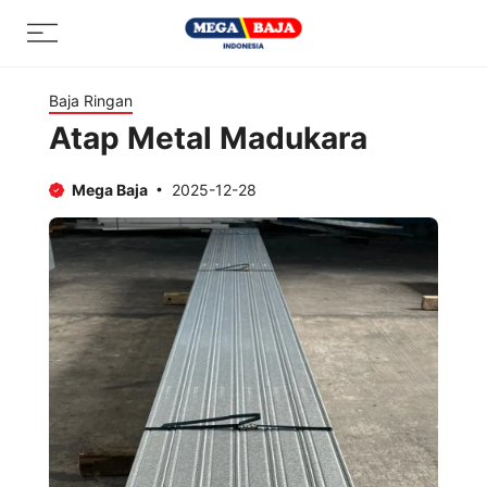
Skip
Menu
to
content
Baja Ringan
Atap Metal Madukara
Mega Baja
2025-12-28