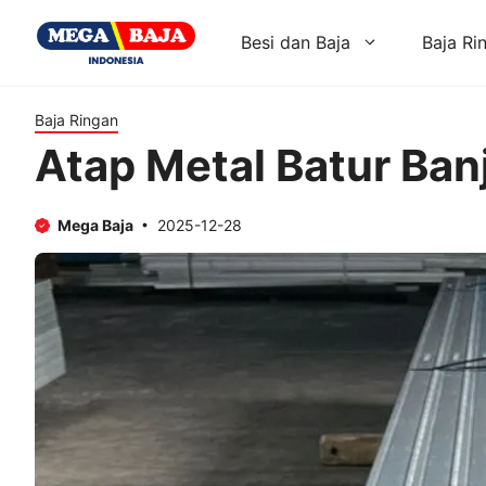
Skip
to
Besi dan Baja
Baja Ri
content
Baja Ringan
Atap Metal Batur Ban
Mega Baja
2025-12-28