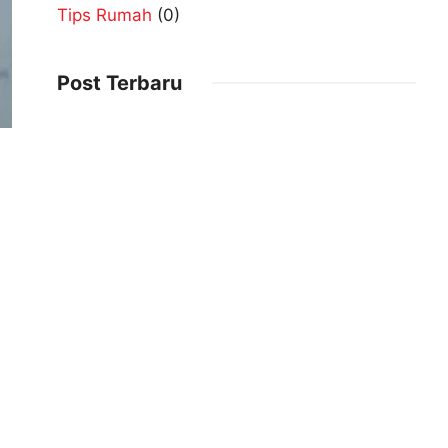
Tips Rumah
(0)
Post Terbaru
Alderon Punggelan
2025-12-28
Alderon Karangkobar
2025-12-28
Alderon Bawang Banjarnegara
2025-12-28