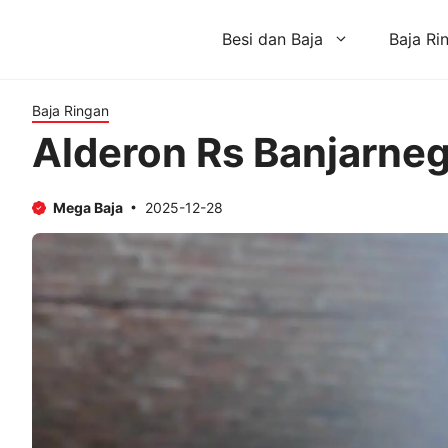
Skip
to
Besi dan Baja
Baja Ri
content
Baja Ringan
Alderon Rs Banjarne
Mega Baja
2025-12-28