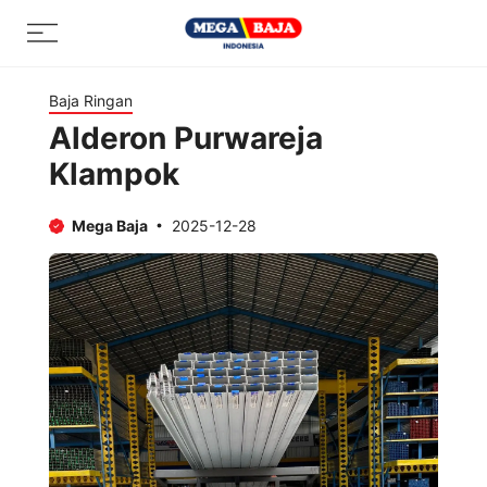
Skip
Menu
to
content
Baja Ringan
Alderon Purwareja
Klampok
Mega Baja
2025-12-28