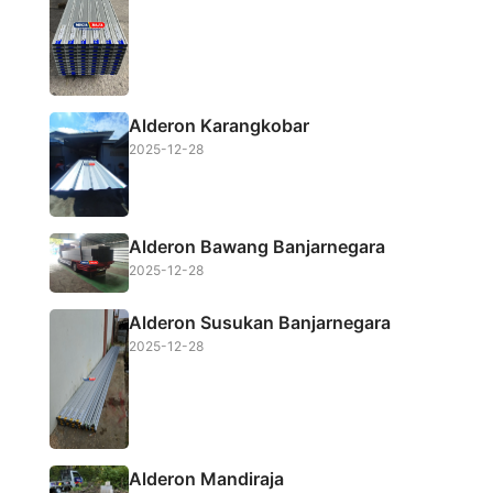
o
r
p
k
p
Alderon Karangkobar
2025-12-28
Alderon Bawang Banjarnegara
2025-12-28
Alderon Susukan Banjarnegara
2025-12-28
Alderon Mandiraja