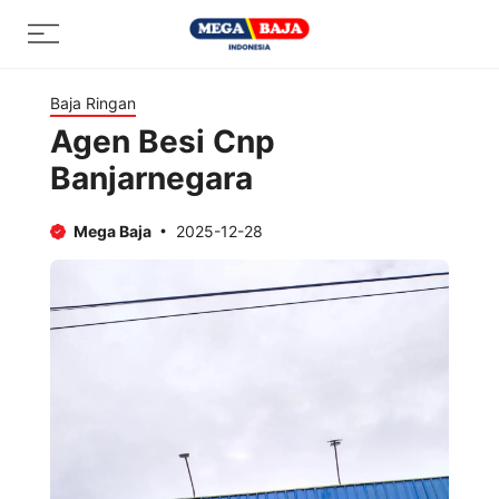
Skip
Menu
to
content
Baja Ringan
Agen Besi Cnp
Banjarnegara
Mega Baja
2025-12-28