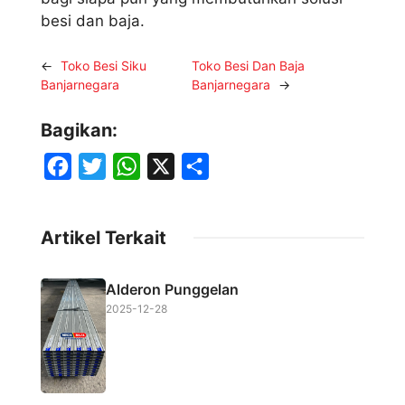
besi dan baja.
←
Toko Besi Siku
Toko Besi Dan Baja
Banjarnegara
Banjarnegara
→
Bagikan:
F
T
W
X
S
a
w
h
h
c
i
a
a
Artikel Terkait
e
t
t
r
b
t
s
e
Alderon Punggelan
o
e
A
2025-12-28
o
r
p
k
p