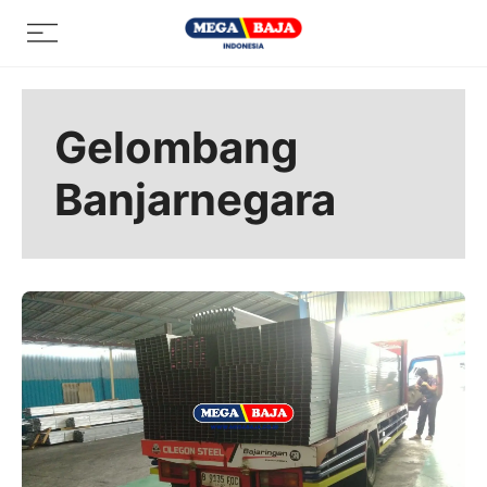
Skip
Menu
to
content
Gelombang
Banjarnegara