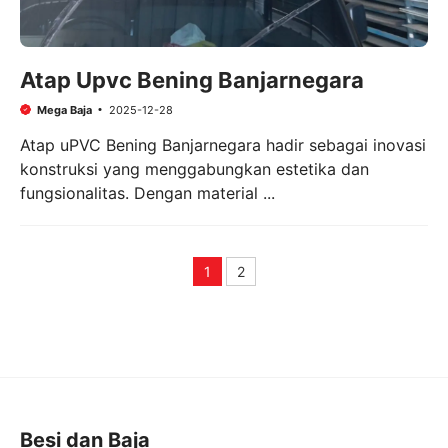
Atap Upvc Bening Banjarnegara
Mega Baja
2025-12-28
Atap uPVC Bening Banjarnegara hadir sebagai inovasi
konstruksi yang menggabungkan estetika dan
fungsionalitas. Dengan material ...
1
2
Page
Page
Besi dan Baja