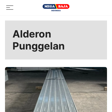
Skip
Menu
to
content
Alderon
Punggelan