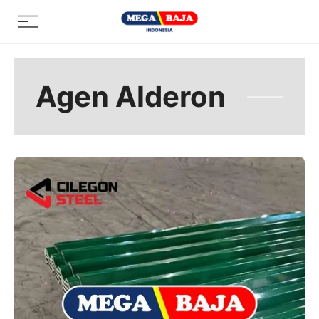
Skip
Menu
to
content
Agen Alderon