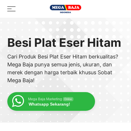
Skip
Menu
to
content
Besi Plat Eser Hitam
Cari Produk Besi Plat Eser Hitam berkualitas?
Mega Baja punya semua jenis, ukuran, dan
merek dengan harga terbaik khusus Sobat
Mega Baja!
Mega Baja Marketing
Online
Whatsapp Sekarang!